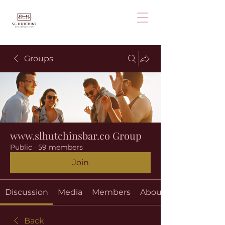
Groups
www.slhutchinsbar.co Group
Public
·
59 members
Join
Discussion
Media
Members
About
Back