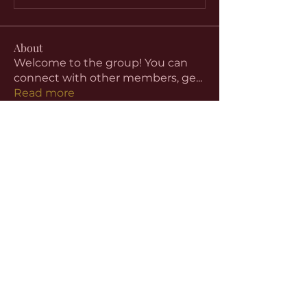
About
Welcome to the group! You can
connect with other members, ge
...
Read more
Members
aventurinele
Follow
aventurinele
Linus Espinosa
Follow
beomgyu choi
Follow
Harriet Armstrong
Follow
Emma Foster
Follow
See All Members (59)