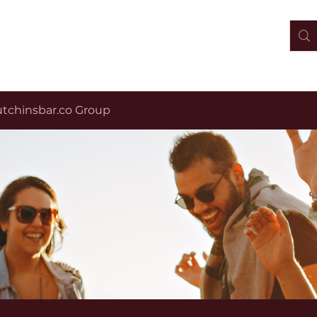
Membership
Blog
Groups List
tchinsbar.co Group