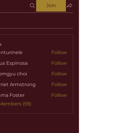
Join
s
nturinele
Follow
nele
us Espinosa
Follow
omgyu choi
Follow
riet Armstrong
Follow
ma Foster
Follow
 Members (59)