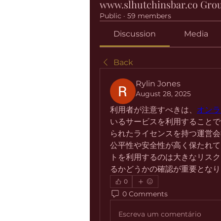
www.slhutchinsbar.co Gro
Public
·
59 members
Discussion
Media
Back
Rylin Jones
August 28, 2025
利用者が注意すべきは、
オンラ
いるサービスを利用することで
られたライセンスを持つ運営会
公平性や安全性が高く保たれて
トを利用するのは大きなリスク
るかどうかの確認が重要となり
0
0 Comments
Escreva um comentário