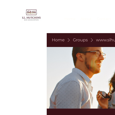
Home
About
Contact
Home
Groups
www.slhu