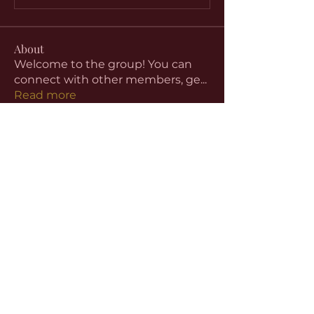
About
Welcome to the group! You can
connect with other members, ge
...
Read more
Members
aventurinele
Follow
aventurinele
Linus Espinosa
Follow
beomgyu choi
Follow
Harriet Armstrong
Follow
Emma Foster
Follow
See All Members (59)