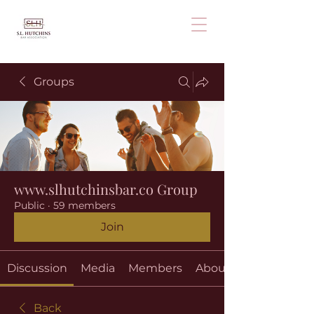
Groups
www.slhutchinsbar.co Group
Public
·
59 members
Join
Discussion
Media
Members
About
Back