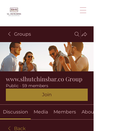
Groups
www.slhutchinsbar.co Group
Public
·
59 members
Join
Discussion
Media
Members
About
Back