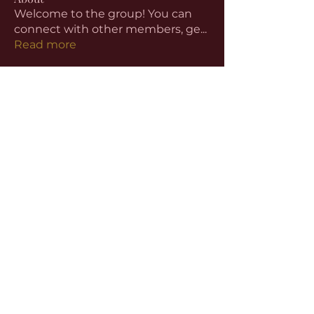
Welcome to the group! You can
connect with other members, ge
...
Read more
Members
aventurinele
Follow
aventurinele
Linus Espinosa
Follow
beomgyu choi
Follow
Harriet Armstrong
Follow
Emma Foster
Follow
See All Members (59)