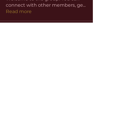
connect with other members, ge
...
Read more
Members
aventurinele
Follow
aventurinele
Linus Espinosa
Follow
beomgyu choi
Follow
Harriet Armstrong
Follow
Emma Foster
Follow
See All Members (59)
©2022 by
www.slhutchinsbar.com
. Proudly
created with Wix.com