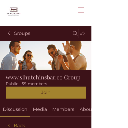
Groups
www.slhutchinsbar.co Group
Public
·
59 members
Join
Discussion
Media
Members
About
Back