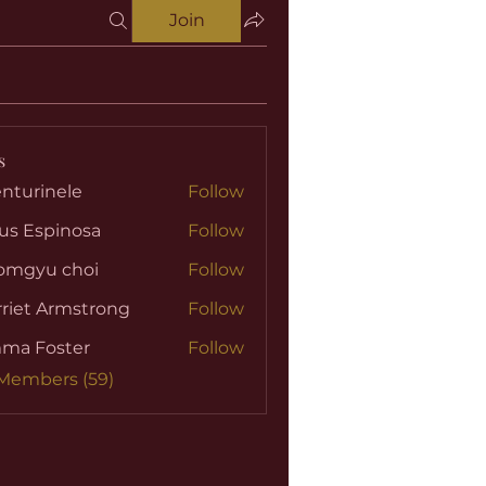
Join
s
nturinele
Follow
nele
us Espinosa
Follow
omgyu choi
Follow
riet Armstrong
Follow
ma Foster
Follow
 Members (59)