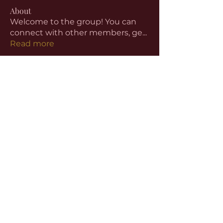
About
Welcome to the group! You can
connect with other members, ge
...
Read more
Members
aventurinele
Follow
aventurinele
Linus Espinosa
Follow
beomgyu choi
Follow
Harriet Armstrong
Follow
Emma Foster
Follow
See All Members (59)