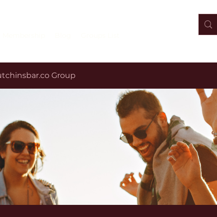
Membership
Blog
Groups List
tchinsbar.co Group