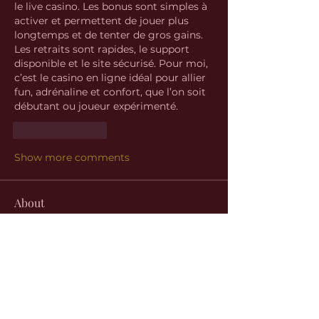
le live casino. Les bonus sont simples à 
activer et permettent de jouer plus 
longtemps et de tenter de gros gains. 
Les retraits sont rapides, le support 
disponible et le site sécurisé. Pour moi, 
c’est le casino en ligne idéal pour allier 
fun, adrénaline et confort, que l’on soit 
débutant ou joueur expérimenté.
Like
Reply
Show more comments
About
Welcome to the group! You can
connect with other members, ge
...
Read more
Members
aventurinele
Follow